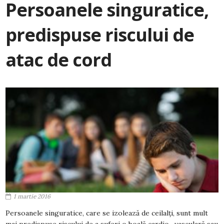
Persoanele singuratice,
predispuse riscului de
atac de cord
1 martie 2016
Persoanele singuratice, care se izolează de ceilalţi, sunt mult