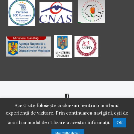
Politică de cookie
|
Politică de confidenţialitate
Acest site folosește cookie-uri pentru o mai bună
experiență de vizitare. Prin continuarea navigării, ești de
2016 - 2021 Copyright. Scoala Pacientilor - QUINN Media SRL.
acord cu modul de utilizare a acestor informații.
OK
Toate drepturile rezervate.
Mai multe detalii