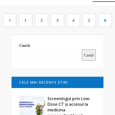
1
2
3
4
5
6
Caută
Caută
CELE MAI RECENTE ŞTIRI
Screeningul prin Low-
Dose CT și accesul la
medicina