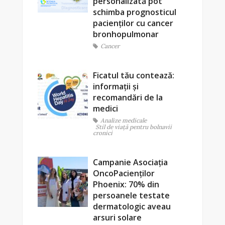
personalizată pot
schimba prognosticul
pacienților cu cancer
bronhopulmonar
Cancer
Ficatul tău contează:
informații și
recomandări de la
medici
Analize medicale
Stil de viaţă pentru bolnavii
cronici
Campanie Asociația
OncoPacienților
Phoenix: 70% din
persoanele testate
dermatologic aveau
arsuri solare