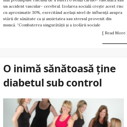
mai predispuse riscului de a suferi o boală cardio- vasculară sau
un accident vascular- cerebral. Izolarea socială creşte acest risc
cu aproximativ 30%, exercitând acelaşi nivel de influenţă asupra
stării de sănătate ca şi anxietatea sau stresul provenit din
muncă. “Combaterea singurătăţii şi a izolării sociale
[ Read More 
O inimă sănătoasă ține
diabetul sub control