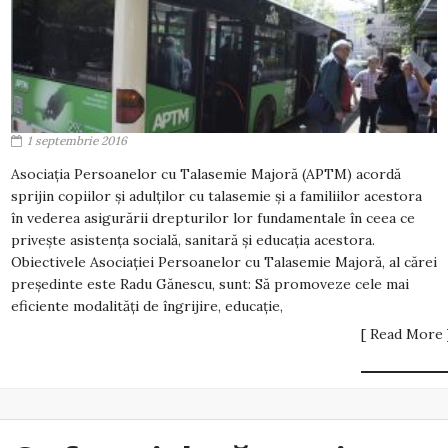
1 septembrie 2016
Asociația Persoanelor cu Talasemie Majoră (APTM) acordă
sprijin copiilor și adulților cu talasemie și a familiilor acestora
în vederea asigurării drepturilor lor fundamentale în ceea ce
privește asistența socială, sanitară și educația acestora.
Obiectivele Asociației Persoanelor cu Talasemie Majoră, al cărei
președinte este Radu Gănescu, sunt: Să promoveze cele mai
eficiente modalități de îngrijire, educație,
[ Read More 