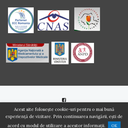
Politică de cookie
|
Politică de confidenţialitate
Acest site folosește cookie-uri pentru o mai bună
experiență de vizitare. Prin continuarea navigării, ești de
2016 - 2021 Copyright. Scoala Pacientilor - QUINN Media SRL.
acord cu modul de utilizare a acestor informații.
OK