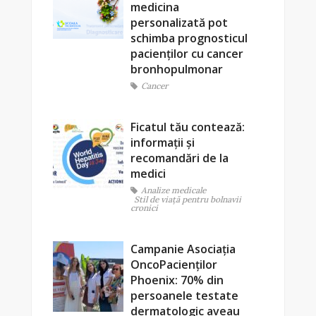
medicina
personalizată pot
schimba prognosticul
pacienților cu cancer
bronhopulmonar
Cancer
Ficatul tău contează:
informații și
recomandări de la
medici
Analize medicale
Stil de viaţă pentru bolnavii
cronici
Campanie Asociația
OncoPacienților
Phoenix: 70% din
persoanele testate
dermatologic aveau