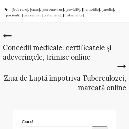
[
boli rare
], [
cnas
], [
coronavirus
], [
covid19
], [
hemofilie
], [
medic
],
[
pacienti
], [
talasemie
], [
tratament
], [
tratamente
]
Concedii medicale: certificatele și
adeverințele, trimise online
Ziua de Luptă împotriva Tuberculozei,
marcată online
Caută