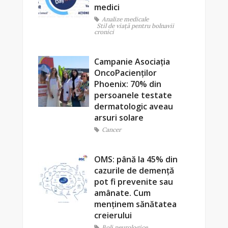
medici
Analize medicale
Stil de viaţă pentru bolnavii
cronici
Campanie Asociația
OncoPacienților
Phoenix: 70% din
persoanele testate
dermatologic aveau
arsuri solare
Cancer
OMS: până la 45% din
cazurile de demență
pot fi prevenite sau
amânate. Cum
menținem sănătatea
creierului
Boli neurologice