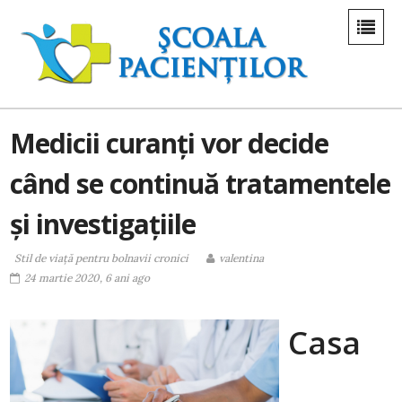
Medicii curanți vor decide
când se continuă tratamentele
și investigațiile
Stil de viaţă pentru bolnavii cronici
valentina
24 martie 2020, 6 ani ago
Casa