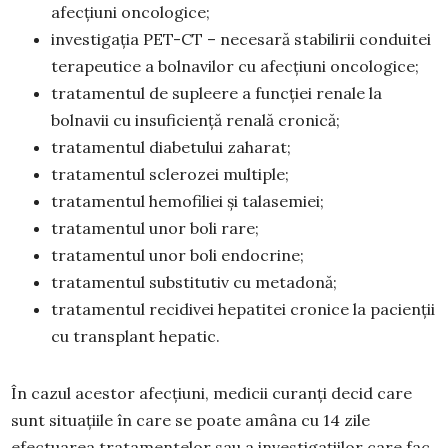
afecţiuni oncologice;
investigaţia PET-CT – necesară stabilirii conduitei
terapeutice a bolnavilor cu afecţiuni oncologice;
tratamentul de supleere a funcţiei renale la
bolnavii cu insuficienţă renală cronică;
tratamentul diabetului zaharat;
tratamentul sclerozei multiple;
tratamentul hemofiliei şi talasemiei;
tratamentul unor boli rare;
tratamentul unor boli endocrine;
tratamentul substitutiv cu metadonă;
tratamentul recidivei hepatitei cronice la pacienţii
cu transplant hepatic.
În cazul acestor afecțiuni, medicii curanţi decid care
sunt situaţiile în care se poate amâna cu 14 zile
efectuarea tratamentelor sau a investigaţiilor care fac