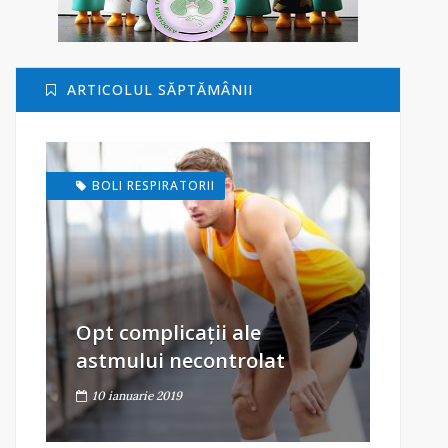
ARTICOLUL SĂPTĂMÂNII
BOLI RESPIRATORII
Opt complicații ale
astmului necontrolat
10 ianuarie 2019