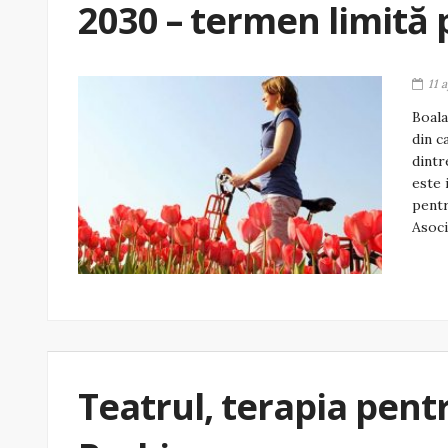
2030 – termen limită
11 
Boala
din c
dintr
este 
pentr
Asoci
Teatrul, terapia pent