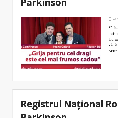
Parkinson
12 
Să în
buton
lacri
sănăt
orice
Registrul Naţional R
Parkinson