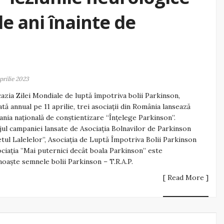
de ani înainte de
aprilie 2023
azia Zilei Mondiale de luptă împotriva bolii Parkinson,
tă annual pe 11 aprilie, trei asociații din România lansează
nia națională de conștientizare “Înțelege Parkinson”.
ul campaniei lansate de Asociația Bolnavilor de Parkinson
etul Lalelelor”, Asociația de Luptă Împotriva Bolii Parkinson
ociația ”Mai puternici decât boala Parkinson” este
oaște semnele bolii Parkinson – T.R.A.P.
[ Read More ]