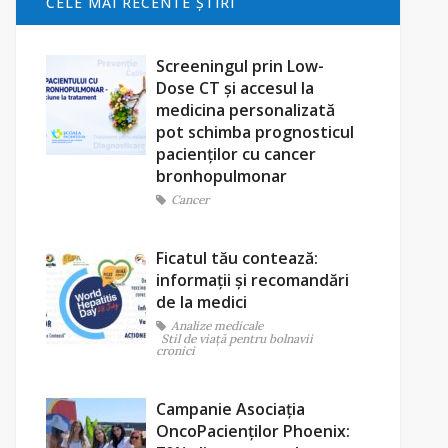
CELE MAI RECENTE ŞTIRI
Screeningul prin Low-
Dose CT și accesul la
medicina personalizată
pot schimba prognosticul
pacienților cu cancer
bronhopulmonar
Cancer
Ficatul tău contează:
informații și recomandări
de la medici
Analize medicale
Stil de viaţă pentru bolnavii
cronici
Campanie Asociația
OncoPacienților Phoenix: