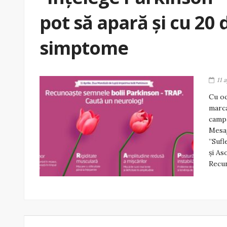
pot să apară și cu 20 
simptome
11 
Cu oc
marca
campa
Mesaj
”Sufl
și As
Recun