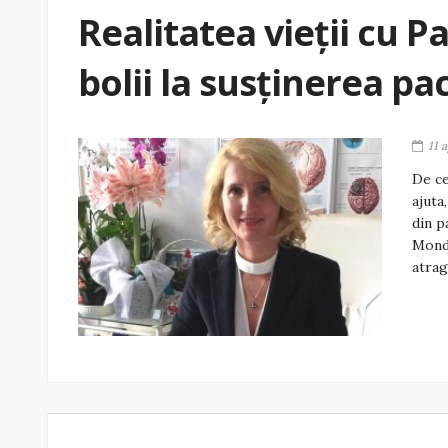
Realitatea vieții cu P
bolii la susținerea pa
11 
De ce
ajuta
din p
Mondi
atrag