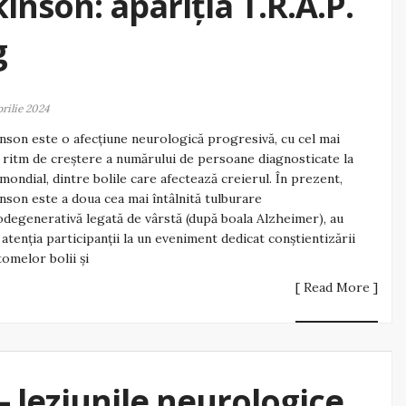
inson: apariția T.R.A.P.
g
prilie 2024
nson este o afecțiune neurologică progresivă, cu cel mai
 ritm de creștere a numărului de persoane diagnosticate la
 mondial, dintre bolile care afectează creierul. În prezent,
nson este a doua cea mai întâlnită tulburare
degenerativă legată de vârstă (după boala Alzheimer), au
 atenția participanții la un eveniment dedicat conștientizării
omelor bolii și
[ Read More ]
– leziunile neurologice