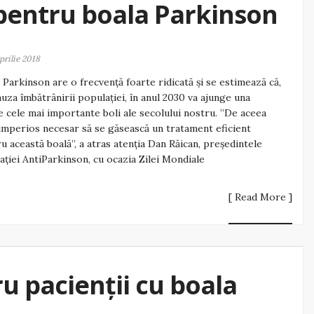
 pentru boala Parkinson
aprilie 2018
 Parkinson are o frecvență foarte ridicată și se estimează că,
auza îmbătrânirii populației, în anul 2030 va ajunge una
e cele mai importante boli ale secolului nostru. ”De aceea
imperios necesar să se găsească un tratament eficient
u această boală”, a atras atenția Dan Răican, președintele
ației AntiParkinson, cu ocazia Zilei Mondiale
[ Read More ]
ru pacienții cu boala