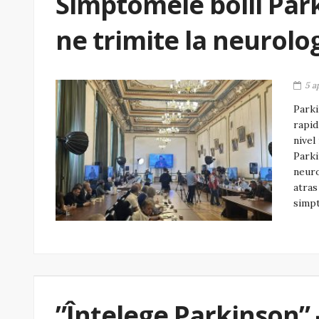
Simptomele bolii Park
ne trimite la neurolo
5 a
Parki
rapid
nivel
Parki
neuro
atras
simpt
”Înțelege Parkinson” 