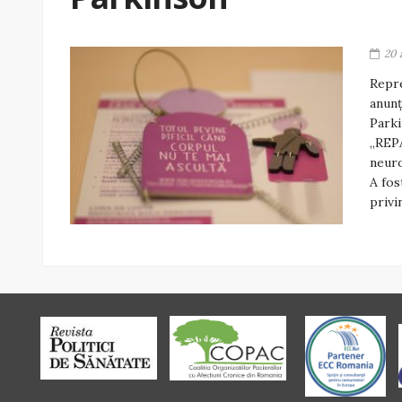
20 
Repre
anunţ
Parki
„REPA
neuro
A fos
privi