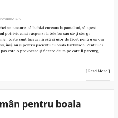
decembrie 2017
chei un nasture, să închizi cureaua la pantaloni, să apeși
ul potrivit ca să răspunzi la telefon sau să-ți ștergi
mile…toate sunt lucruri firești și ușor de făcut pentru un om
os, însă nu și pentru pacienții cu boala Parkinson. Pentru ei
 pas este o provocare și fiecare drum pe care îl parcurg,
[ Read More ]
omân pentru boala