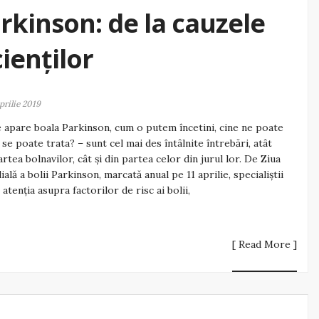
arkinson: de la cauzele
cienților
aprilie 2019
 apare boala Parkinson, cum o putem încetini, cine ne poate
, se poate trata? – sunt cel mai des întâlnite întrebări, atât
artea bolnavilor, cât și din partea celor din jurul lor. De Ziua
ală a bolii Parkinson, marcată anual pe 11 aprilie, specialiștii
 atenția asupra factorilor de risc ai bolii,
[ Read More ]