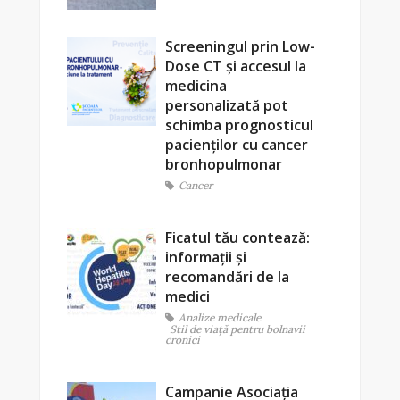
Screeningul prin Low-
Dose CT și accesul la
medicina
personalizată pot
schimba prognosticul
pacienților cu cancer
bronhopulmonar
Cancer
Ficatul tău contează:
informații și
recomandări de la
medici
Analize medicale
Stil de viaţă pentru bolnavii
cronici
Campanie Asociația