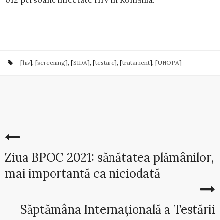
012 persoane infectate HIV în România.
[
hiv
], [
screening
], [
SIDA
], [
testare
], [
tratament
], [
UNOPA
]
Ziua BPOC 2021: sănătatea plămânilor,
mai importantă ca niciodată
Săptămâna Internațională a Testării