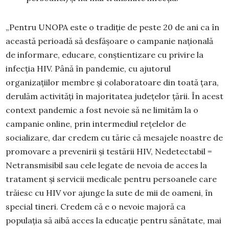
„Pentru UNOPA este o tradiție de peste 20 de ani ca în
această perioadă să desfășoare o campanie națională
de informare, educare, conștientizare cu privire la
infecția HIV. Până în pandemie, cu ajutorul
organizațiilor membre și colaboratoare din toată țara,
derulăm activități în majoritatea județelor țării. În acest
context pandemic a fost nevoie să ne limităm la o
campanie online, prin intermediul rețelelor de
socializare, dar credem cu tărie că mesajele noastre de
promovare a prevenirii și testării HIV, Nedetectabil =
Netransmisibil sau cele legate de nevoia de acces la
tratament și servicii medicale pentru persoanele care
trăiesc cu HIV vor ajunge la sute de mii de oameni, în
special tineri. Credem că e o nevoie majoră ca
populația să aibă acces la educație pentru sănătate, mai