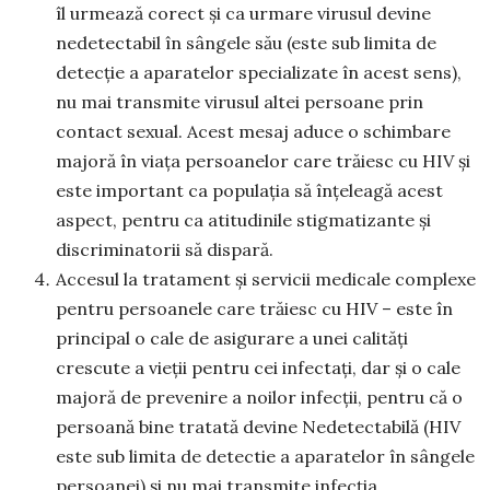
îl urmează corect și ca urmare virusul devine
nedetectabil în sângele său (este sub limita de
detecție a aparatelor specializate în acest sens),
nu mai transmite virusul altei persoane prin
contact sexual. Acest mesaj aduce o schimbare
majoră în viața persoanelor care trăiesc cu HIV și
este important ca populația să înțeleagă acest
aspect, pentru ca atitudinile stigmatizante și
discriminatorii să dispară.
Accesul la tratament și servicii medicale complexe
pentru persoanele care trăiesc cu HIV – este în
principal o cale de asigurare a unei calități
crescute a vieții pentru cei infectați, dar și o cale
majoră de prevenire a noilor infecții, pentru că o
persoană bine tratată devine Nedetectabilă (HIV
este sub limita de detectie a aparatelor în sângele
persoanei) și nu mai transmite infecția.