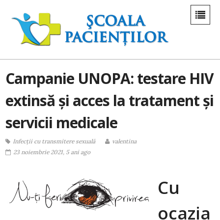
Campanie UNOPA: testare HIV
extinsă și acces la tratament și
servicii medicale
Infecții cu transmitere sexuală
valentina
23 noiembrie 2021, 5 ani ago
Cu
ocazia