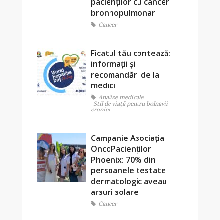
pacienților cu cancer
bronhopulmonar
Cancer
Ficatul tău contează:
informații și
recomandări de la
medici
Analize medicale
Stil de viaţă pentru bolnavii
cronici
Campanie Asociația
OncoPacienților
Phoenix: 70% din
persoanele testate
dermatologic aveau
arsuri solare
Cancer