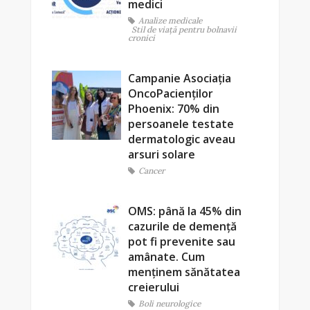
medici
Analize medicale
Stil de viaţă pentru bolnavii
cronici
Campanie Asociația
OncoPacienților
Phoenix: 70% din
persoanele testate
dermatologic aveau
arsuri solare
Cancer
OMS: până la 45% din
cazurile de demență
pot fi prevenite sau
amânate. Cum
menținem sănătatea
creierului
Boli neurologice