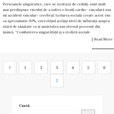
Persoanele singuratice, care se izolează de ceilalţi, sunt mult
mai predispuse riscului de a suferi o boală cardio- vasculară sau
un accident vascular- cerebral. Izolarea socială creşte acest risc
cu aproximativ 30%, exercitând acelaşi nivel de influenţă asupra
stării de sănătate ca şi anxietatea sau stresul provenit din
muncă. “Combaterea singurătăţii şi a izolării sociale
[ Read More 
1
2
3
4
5
6
7
Caută