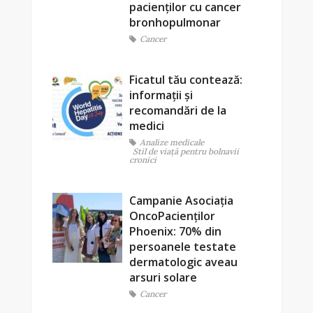
pacienților cu cancer
bronhopulmonar
Cancer
Ficatul tău contează:
informații și
recomandări de la
medici
Analize medicale
Stil de viaţă pentru bolnavii
cronici
Campanie Asociația
OncoPacienților
Phoenix: 70% din
persoanele testate
dermatologic aveau
arsuri solare
Cancer