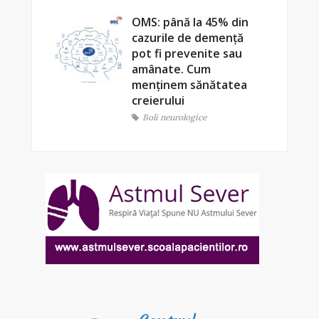
OMS: până la 45% din
cazurile de demență
pot fi prevenite sau
amânate. Cum
menținem sănătatea
creierului
Boli neurologice