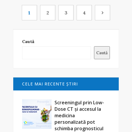
1
2
3
4
Caută
Caută
CELE MAI RECENTE ŞTIRI
Screeningul prin Low-
Dose CT și accesul la
medicina
personalizată pot
schimba prognosticul