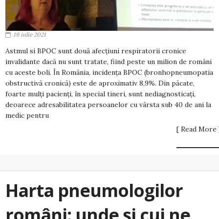
19 iulie 2021
Astmul si BPOC sunt două afecțiuni respiratorii cronice
invalidante dacă nu sunt tratate, fiind peste un milion de români
cu aceste boli. În România, incidența BPOC (bronhopneumopatia
obstructivă cronică) este de aproximativ 8,9%. Din păcate,
foarte mulți pacienți, în special tineri, sunt nediagnosticați,
deoarece adresabilitatea persoanelor cu vârsta sub 40 de ani la
medic pentru
[ Read More 
Harta pneumologilor
români: unde și cui ne