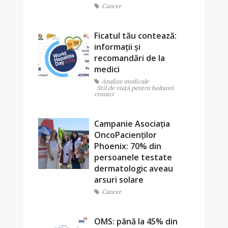
Cancer
Ficatul tău contează:
informații și
recomandări de la
medici
Analize medicale
Stil de viaţă pentru bolnavii
cronici
Campanie Asociația
OncoPacienților
Phoenix: 70% din
persoanele testate
dermatologic aveau
arsuri solare
Cancer
OMS: până la 45% din