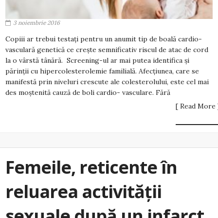
3 noiembrie 2016
Copiii ar trebui testați pentru un anumit tip de boală cardio-
vasculară genetică ce crește semnificativ riscul de atac de cord
la o vârstă tânără. Screening-ul ar mai putea identifica și
părinții cu hipercolesterolemie familială. Afecțiunea, care se
manifestă prin niveluri crescute ale colesterolului, este cel mai
des moștenită cauză de boli cardio- vasculare. Fără
[ Read More 
Femeile, reticente în
reluarea activității
sexuale după un infarct