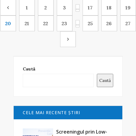
1
2
3
17
18
19
…
20
21
22
23
25
26
27
…
Caută
Caută
CELE MAI RECENTE ŞTIRI
Screeningul prin Low-