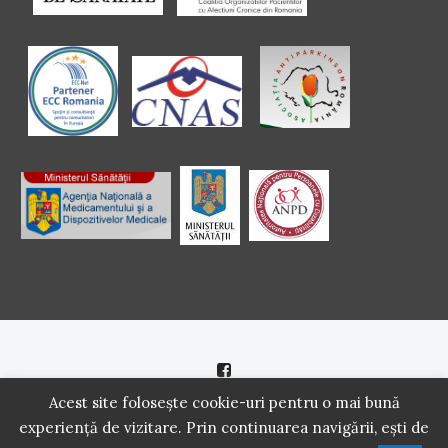
Politică de cookie
|
Politică de confidenţialitate
Acest site folosește cookie-uri pentru o mai bună
experiență de vizitare. Prin continuarea navigării, ești de
2016 - 2021 Copyright. Scoala Pacientilor - QUINN Media SRL.