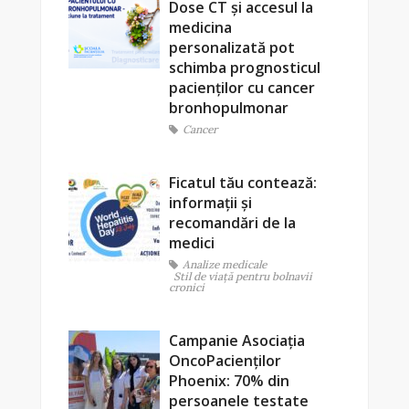
Dose CT și accesul la
medicina
personalizată pot
schimba prognosticul
pacienților cu cancer
bronhopulmonar
Cancer
Ficatul tău contează:
informații și
recomandări de la
medici
Analize medicale
Stil de viaţă pentru bolnavii
cronici
Campanie Asociația
OncoPacienților
Phoenix: 70% din
persoanele testate