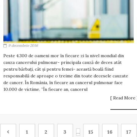
9 decembrie 2016
Peste 4.300 de oameni mor în fiecare zi la nivel mondial din
cauza cancerului pulmonar- principala cauză de deces atât
pentru bărbați, cât și pentru femei- această boală fiind
responsabilă de aproape o treime din toate decesele cauzate
de cancer. În România, în fiecare an cancerul pulmonar face
10.000 de victime. ”În fiecare an, cancerul
[ Read More 
1
2
3
15
16
17
…