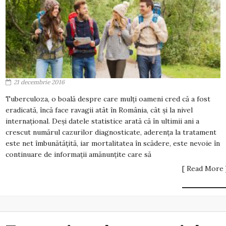
21 decembrie 2016
Tuberculoza, o boală despre care mulți oameni cred că a fost
eradicată, încă face ravagii atât în România, cât și la nivel
internațional. Deși datele statistice arată că în ultimii ani a
crescut numărul cazurilor diagnosticate, aderența la tratament
este net îmbunătățită, iar mortalitatea în scădere, este nevoie în
continuare de informații amănunțite care să
[ Read More 