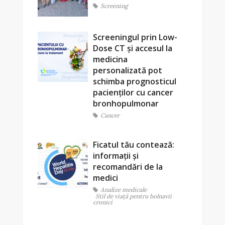
Screening
Screeningul prin Low-
Dose CT și accesul la
medicina
personalizată pot
schimba prognosticul
pacienților cu cancer
bronhopulmonar
Cancer
Ficatul tău contează:
informații și
recomandări de la
medici
Analize medicale
Stil de viaţă pentru bolnavii
cronici