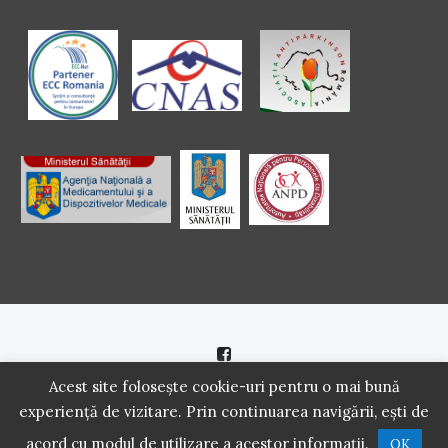
Politică de cookie
|
Politică de confidenţialitate
Acest site folosește cookie-uri pentru o mai bună
experiență de vizitare. Prin continuarea navigării, ești de
2016 - 2021 Copyright. Scoala Pacientilor - QUINN Media SRL.
acord cu modul de utilizare a acestor informații.
OK