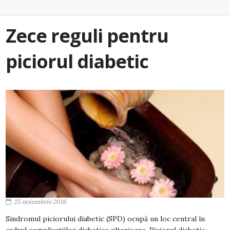
Zece reguli pentru
piciorul diabetic
25 noiembrie 2016
Sindromul piciorului diabetic (SPD) ocupă un loc central în