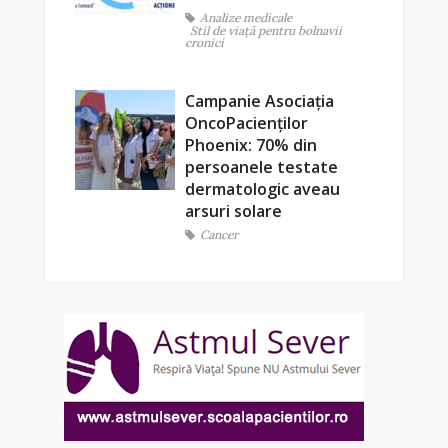
Analize medicale
Stil de viaţă pentru bolnavii
cronici
Campanie Asociația
OncoPacienților
Phoenix: 70% din
persoanele testate
dermatologic aveau
arsuri solare
Cancer