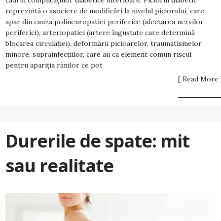
cadrul complicațiilor diabetice ulterioare. Piciorul diabetic
reprezintă o asociere de modificări la nivelul piciorului, care
apar din cauza polineuropatiei periferice (afectarea nervilor
periferici), arteriopatiei (artere îngustate care determină
blocarea circulației), deformării picioarelor, traumatismelor
minore, suprainfecțiilor, care au ca element comun riscul
pentru apariția rănilor ce pot
[ Read More 
Durerile de spate: mit
sau realitate