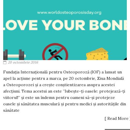
20 octombrie 2016
Fundația Internațională pentru Osteoporoză (IOF) a lansat un
apel la acțiune pentru a marca, pe 20 octombrie, Ziua Mondială
a Osteoporozei și a crește conștientizarea asupra acestei
afecțiuni. Tema acestui an este ”Iubește-ți oasele: protejează-ți
viitorul!” și este un îndemn pentru oameni să-și protejeze
oasele și sănătatea musculară și pentru medici și autoritățile din
sănătate
[ Read More 