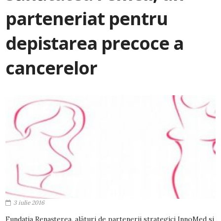
parteneriat pentru
depistarea precoce a
cancerelor
3 iulie 2016
Fundația Renașterea, alături de partenerii strategici InnoMed si