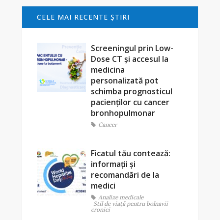
CELE MAI RECENTE ŞTIRI
Screeningul prin Low-
Dose CT și accesul la
medicina
personalizată pot
schimba prognosticul
pacienților cu cancer
bronhopulmonar
Cancer
Ficatul tău contează:
informații și
recomandări de la
medici
Analize medicale
Stil de viaţă pentru bolnavii
cronici