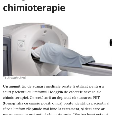
chimioterapie
29 iunie 2016
Un anumit tip de scanări medicale poate fi utilizat pentru a
scuti pacienții cu limfomul Hodgkin de efectele severe ale
chimioterapiei. Cercetătorii au depistat că scanarea PET
(tomografia cu emisie pozitronică) poate identifica pacienții al
căror limfom răspunde mai bine la tratament, și deci care ar
putea necesita mai puțină chimioterapie. “Vestea bună este că