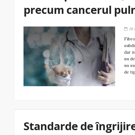
precum cancerul pu
26 
Fibro
subdi
dar n
nu de
nu su
de ti
Standarde de îngrijir