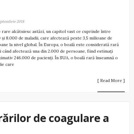
eptembrie 2018
e rare alcătuiesc astăzi, un capitol vast ce cuprinde între
 şi 8.000 de maladii, care afectează peste 3,5 milioane de
ane la nivel global. În Europa, o boală este considerată rară
i când afectează una din 2.000 de persoane, fiind estimaţi
imativ 246.000 de pacienţi. În SUA, o boală rară înseamnă o
ie care
[ Read More ]
ărilor de coagulare a