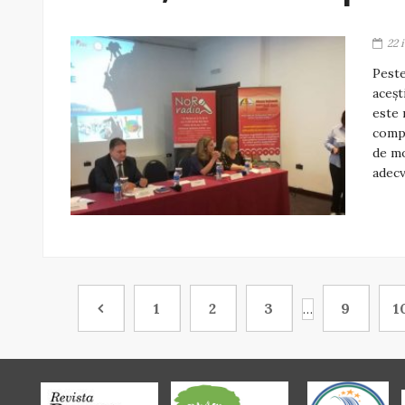
22 
Peste
aceșt
este 
compl
de mo
adecv
1
2
3
9
1
…