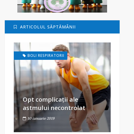
ARTICOLUL SĂPTĂMÂNII
BOLI RESPIRATORII
Opt complicații ale
astmului necontrolat
10 ianuarie 2019