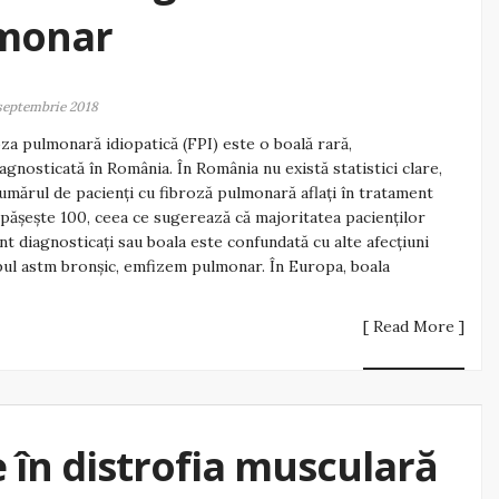
lmonar
septembrie 2018
za pulmonară idiopatică (FPI) este o boală rară,
agnosticată în România. În România nu există statistici clare,
umărul de pacienți cu fibroză pulmonară aflați în tratament
pășește 100, ceea ce sugerează că majoritatea pacienților
nt diagnosticați sau boala este confundată cu alte afecţiuni
pul astm bronşic, emfizem pulmonar. În Europa, boala
[ Read More ]
e în distrofia musculară