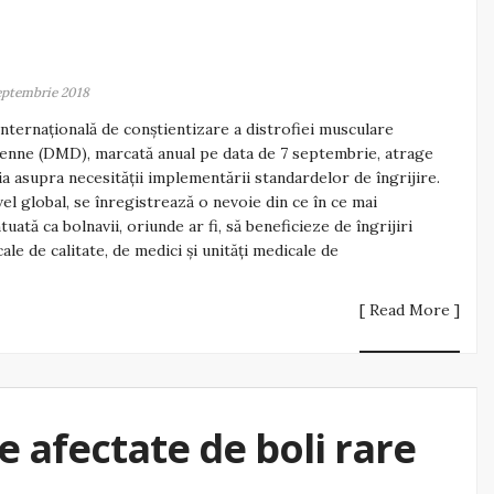
eptembrie 2018
internațională de conștientizare a distrofiei musculare
nne (DMD), marcată anual pe data de 7 septembrie, atrage
ia asupra necesității implementării standardelor de îngrijire.
vel global, se înregistrează o nevoie din ce în ce mai
tuată ca bolnavii, oriunde ar fi, să beneficieze de îngrijiri
ale de calitate, de medici și unități medicale de
[ Read More ]
 afectate de boli rare