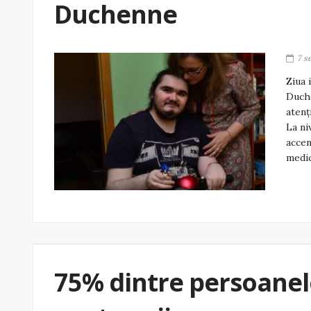
Duchenne
7 s
Ziua 
Duche
atenț
La ni
accen
medic
75% dintre persoanele