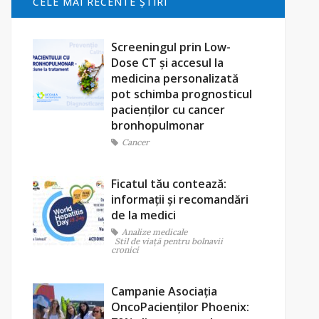
CELE MAI RECENTE ŞTIRI
Screeningul prin Low-
Dose CT și accesul la
medicina personalizată
pot schimba prognosticul
pacienților cu cancer
bronhopulmonar
Cancer
Ficatul tău contează:
informații și recomandări
de la medici
Analize medicale
Stil de viaţă pentru bolnavii
cronici
Campanie Asociația
OncoPacienților Phoenix: