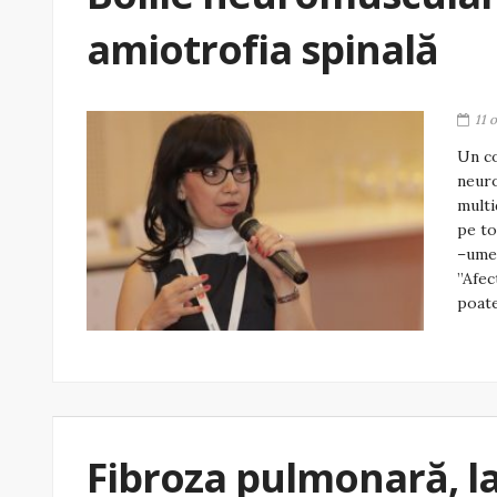
amiotrofia spinală
11 
Un co
neuro
multi
pe to
–umer
”Afec
poat
Fibroza pulmonară, la