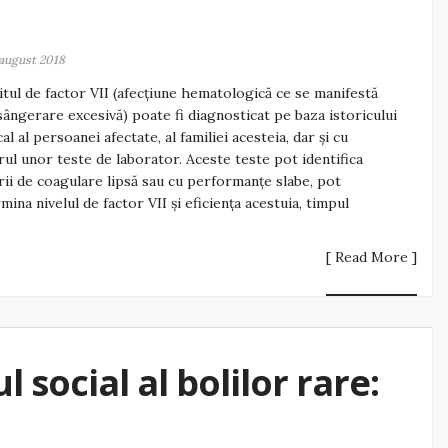
august 2018
itul de factor VII (afecțiune hematologică ce se manifestă
sângerare excesivă) poate fi diagnosticat pe baza istoricului
al al persoanei afectate, al familiei acesteia, dar și cu
rul unor teste de laborator. Aceste teste pot identifica
rii de coagulare lipsă sau cu performanțe slabe, pot
mina nivelul de factor VII și eficiența acestuia, timpul
[ Read More ]
 social al bolilor rare: