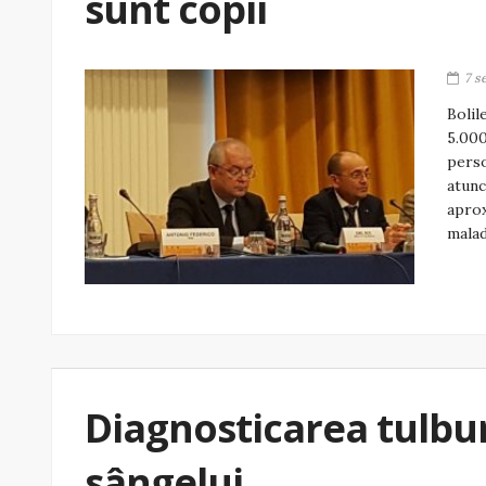
sunt copii
7 s
Bolil
5.000
perso
atunc
aprox
malad
Diagnosticarea tulbur
sângelui