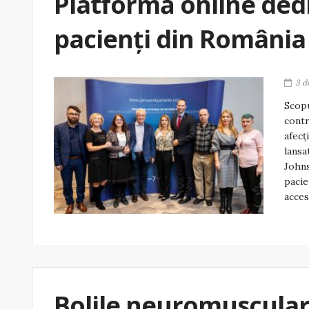
Platformă online dedi
pacienți din România 
3 d
Scopu
contr
afecţ
lansa
Johns
pacie
acces
Bolile neuromusculare