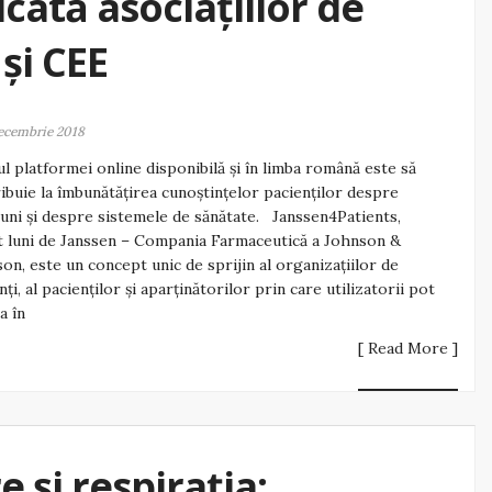
cată asociațiilor de
și CEE
ecembrie 2018
l platformei online disponibilă şi în limba română este să
ibuie la îmbunătăţirea cunoştinţelor pacienţilor despre
iuni şi despre sistemele de sănătate. Janssen4Patients,
t luni de Janssen – Compania Farmaceutică a Johnson &
on, este un concept unic de sprijin al organizațiilor de
nți, al pacienților și aparținătorilor prin care utilizatorii pot
a în
[ Read More ]
 și respirația: