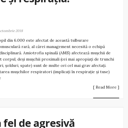
octombrie 2018
pil din 6.000 este afectat de această tulburare
musculară rară, al cărei management necesită o echipă
disciplinară. Amiotrofia spinală (AMS) afectează mușchii de
t corpul, deși mușchii proximali (cei mai apropiați de trunchi
i, șolduri, spate) sunt de multe ori cel mai grav afectați.
tarea mușchilor respiratori (implicați în respiraţie şi tuse)
e
[ Read More ]
 fel de agresivă