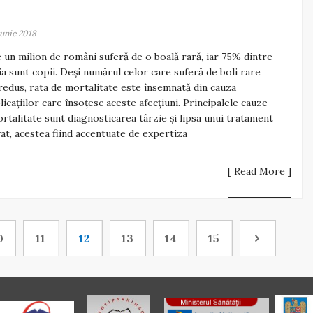
iunie 2018
 un milion de români suferă de o boală rară, iar 75% dintre
ia sunt copii. Deși numărul celor care suferă de boli rare
redus, rata de mortalitate este însemnată din cauza
icațiilor care însoțesc aceste afecțiuni. Principalele cauze
rtalitate sunt diagnosticarea târzie și lipsa unui tratament
at, acestea fiind accentuate de expertiza
[ Read More ]
0
11
12
13
14
15