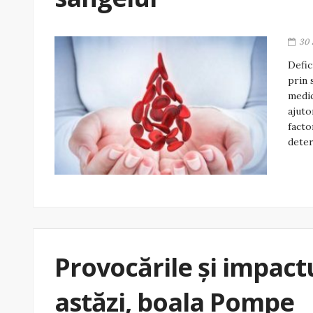
30 
Defic
prin 
medic
ajuto
facto
deter
Provocările și impactul
astăzi, boala Pompe