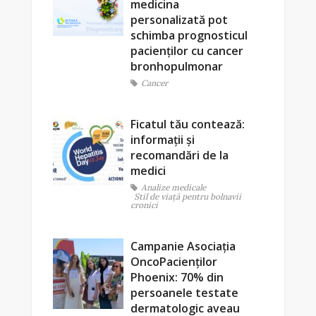
medicina
personalizată pot
schimba prognosticul
pacienților cu cancer
bronhopulmonar
Cancer
Ficatul tău contează:
informații și
recomandări de la
medici
Analize medicale
Stil de viaţă pentru bolnavii
cronici
Campanie Asociația
OncoPacienților
Phoenix: 70% din
persoanele testate
dermatologic aveau