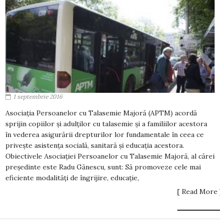
1 septembrie 2016
Asociația Persoanelor cu Talasemie Majoră (APTM) acordă
sprijin copiilor și adulților cu talasemie și a familiilor acestora
în vederea asigurării drepturilor lor fundamentale în ceea ce
privește asistența socială, sanitară și educația acestora.
Obiectivele Asociației Persoanelor cu Talasemie Majoră, al cărei
președinte este Radu Gănescu, sunt: Să promoveze cele mai
eficiente modalități de îngrijire, educație,
[ Read More 