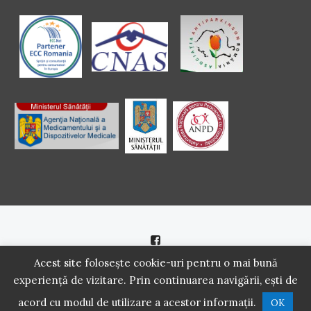
Politică de cookie
|
Politică de confidenţialitate
Acest site folosește cookie-uri pentru o mai bună
experiență de vizitare. Prin continuarea navigării, ești de
2016 - 2021 Copyright. Scoala Pacientilor - QUINN Media SRL.
acord cu modul de utilizare a acestor informații.
OK
Toate drepturile rezervate.