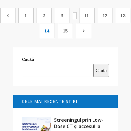
1
2
3
11
12
13
…
14
15
Caută
Caută
CELE MAI RECENTE ŞTIRI
Screeningul prin Low-
Dose CT și accesul la