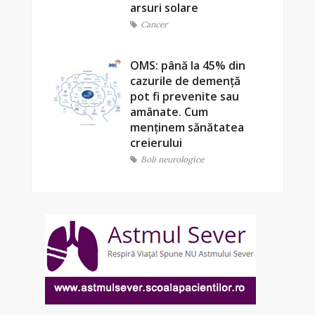
arsuri solare
Cancer
OMS: până la 45% din
cazurile de demență
pot fi prevenite sau
amânate. Cum
menținem sănătatea
creierului
Boli neurologice