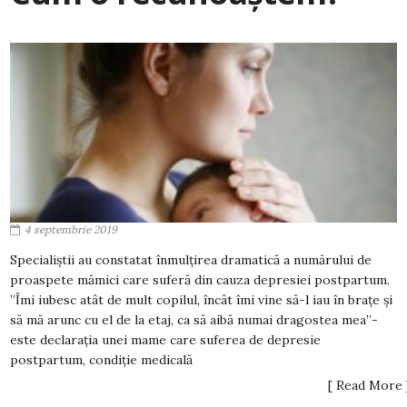
4 septembrie 2019
Specialiștii au constatat înmulțirea dramatică a numărului de
proaspete mămici care suferă din cauza depresiei postpartum.
”Îmi iubesc atât de mult copilul, încât îmi vine să-l iau în brațe și
să mă arunc cu el de la etaj, ca să aibă numai dragostea mea”-
este declarația unei mame care suferea de depresie
postpartum, condiție medicală
[ Read More 