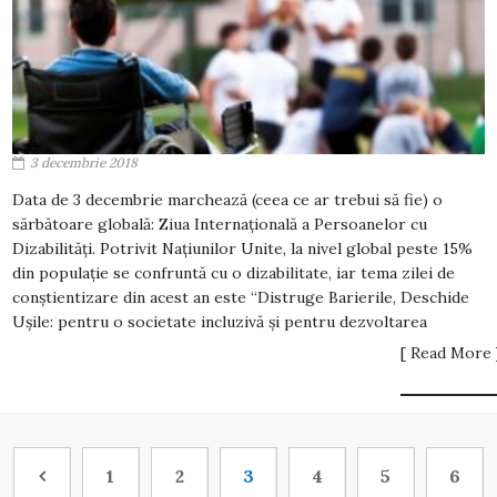
3 decembrie 2018
Data de 3 decembrie marchează (ceea ce ar trebui să fie) o
sărbătoare globală: Ziua Internațională a Persoanelor cu
Dizabilități. Potrivit Națiunilor Unite, la nivel global peste 15%
din populație se confruntă cu o dizabilitate, iar tema zilei de
conștientizare din acest an este “Distruge Barierile, Deschide
Ușile: pentru o societate incluzivă și pentru dezvoltarea
[ Read More 
1
2
3
4
5
6