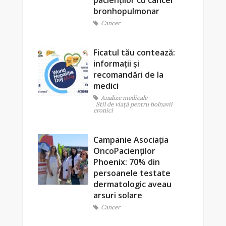
pacienților cu cancer
bronhopulmonar
Cancer
Ficatul tău contează:
informații și
recomandări de la
medici
Analize medicale
Stil de viaţă pentru bolnavii
cronici
Campanie Asociația
OncoPacienților
Phoenix: 70% din
persoanele testate
dermatologic aveau
arsuri solare
Cancer