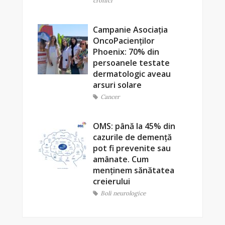
cronici
Campanie Asociația
OncoPacienților
Phoenix: 70% din
persoanele testate
dermatologic aveau
arsuri solare
Cancer
OMS: până la 45% din
cazurile de demență
pot fi prevenite sau
amânate. Cum
menținem sănătatea
creierului
Boli neurologice