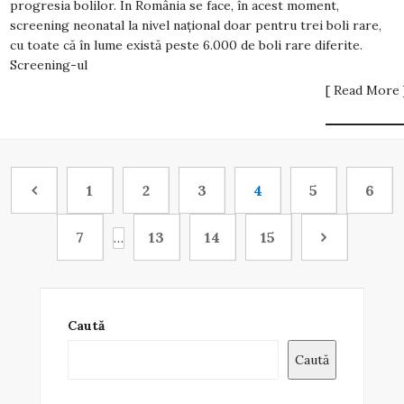
progresia bolilor. În România se face, în acest moment,
screening neonatal la nivel național doar pentru trei boli rare,
cu toate că în lume există peste 6.000 de boli rare diferite.
Screening-ul
[ Read More 
1
2
3
4
5
6
7
13
14
15
…
Caută
Caută