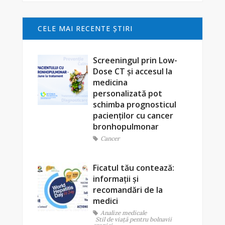
CELE MAI RECENTE ŞTIRI
Screeningul prin Low-
Dose CT și accesul la
medicina
personalizată pot
schimba prognosticul
pacienților cu cancer
bronhopulmonar
Cancer
Ficatul tău contează:
informații și
recomandări de la
medici
Analize medicale
Stil de viaţă pentru bolnavii